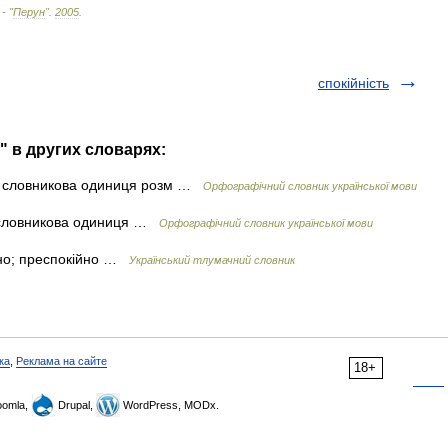
 - "
Перун
"
.
2005
.
спокійність
" в других словарях:
а словникова одиниця розм …
Орфографічний словник української мови
 словникова одиниця …
Орфографічний словник української мови
йно; преспокійно …
Український тлумачний словник
ка
,
Реклама на сайте
18+
omla,
Drupal,
WordPress, MODx.