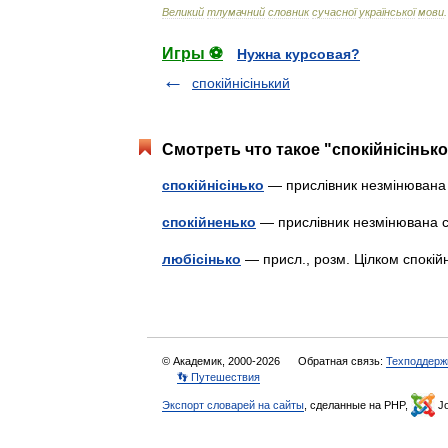
Великий
тлумачний
словник
сучасної
української
мови
.
Игры ⚽
Нужна курсовая?
спокійнісінький
Смотреть что такое "спокійнісінько
спокійнісінько
— прислівник незмінюван
спокійненько
— прислівник незмінювана
любісінько
— присл., розм. Цілком спокі
© Академик, 2000-2026
Обратная связь:
Техподдерж
👣 Путешествия
Экспорт словарей на сайты
, сделанные на PHP,
Jo