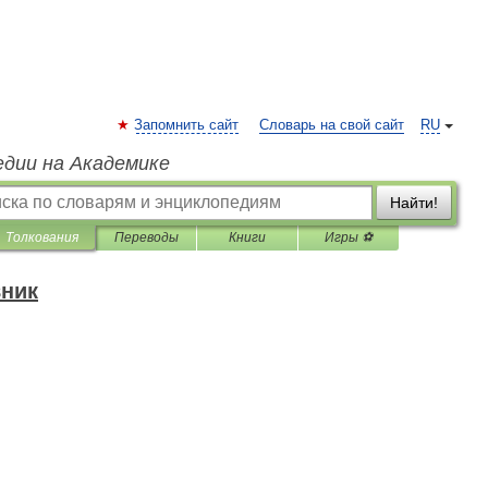
Запомнить сайт
Словарь на свой сайт
RU
едии на Академике
Найти!
Толкования
Переводы
Книги
Игры ⚽
вник