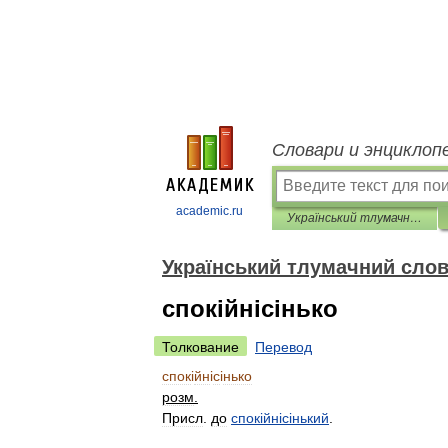
Словари и энциклоп
academic.ru
Український тлумачний словник
Український тлумачний сло
спокійнісінько
Толкование
Перевод
спок
і
йн
і
с
і
нько
розм
.
Присл
.
до
спок
і
йн
і
с
і
нький
.